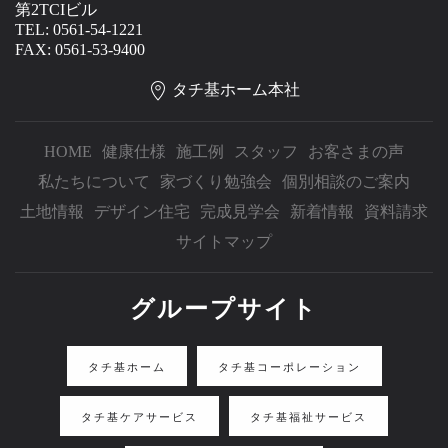
第2TCIビル
TEL: 0561-54-1221
FAX: 0561-53-9400
タチ基ホーム本社
HOME
健康仕様
施工例
スタッフ
お客さまの声
私たちについて
家づくり勉強会
個別相談のご案内
土地情報
デザイン住宅
完成見学会
新着情報
資料請求
サイトマップ
グループサイト
タチ基ホーム
タチ基コーポレーション
タチ基ケアサービス
タチ基福祉サービス