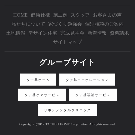
HOME
健康仕様
施工例
スタッフ
お客さまの声
私たちについて
家づくり勉強会
個別相談のご案内
土地情報
デザイン住宅
完成見学会
新着情報
資料請求
サイトマップ
グループサイト
タチ基ホーム
タチ基コーポレーション
タチ基ケアサービス
タチ基福祉サービス
リボンデンタルクリニック
Copyright(c)2017 TACHIKI HOME Corporation. All rights reserved.