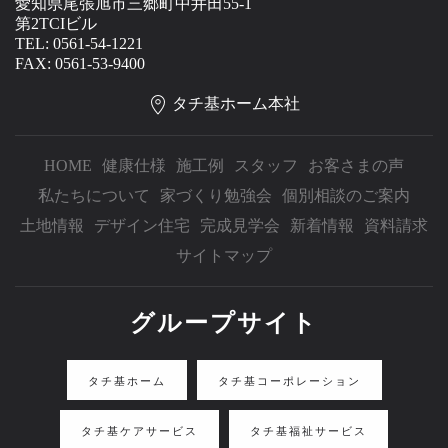
愛知県尾張旭市三郷町中井田55-1
第2TCIビル
TEL: 0561-54-1221
FAX: 0561-53-9400
タチ基ホーム本社
HOME
健康仕様
施工例
スタッフ
お客さまの声
私たちについて
家づくり勉強会
個別相談のご案内
土地情報
デザイン住宅
完成見学会
新着情報
資料請求
サイトマップ
グループサイト
タチ基ホーム
タチ基コーポレーション
タチ基ケアサービス
タチ基福祉サービス