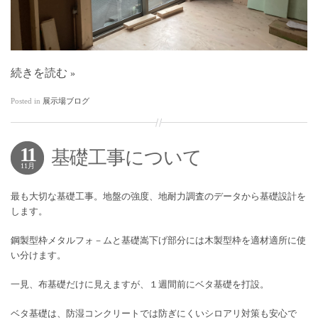
続きを読む
Posted in
展示場ブログ
11
基礎工事について
11月
最も大切な基礎工事。地盤の強度、地耐力調査のデータから基礎設計を
します。
鋼製型枠メタルフォ－ムと基礎嵩下げ部分には木製型枠を適材適所に使
い分けます。
一見、布基礎だけに見えますが、１週間前にベタ基礎を打設。
ベタ基礎は、防湿コンクリートでは防ぎにくいシロアリ対策も安心で