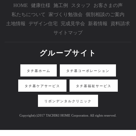
HOME
健康仕様
施工例
スタッフ
お客さまの声
私たちについて
家づくり勉強会
個別相談のご案内
土地情報
デザイン住宅
完成見学会
新着情報
資料請求
サイトマップ
グループサイト
タチ基ホーム
タチ基コーポレーション
タチ基ケアサービス
タチ基福祉サービス
リボンデンタルクリニック
Copyright(c)2017 TACHIKI HOME Corporation. All rights reserved.